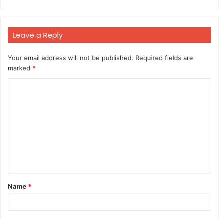
Leave a Reply
Your email address will not be published.
Required fields are
marked
*
C
o
m
m
e
n
t
Name
*
*