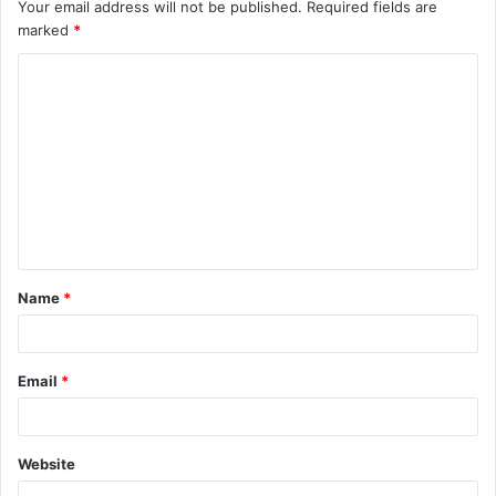
Your email address will not be published.
Required fields are
marked
*
C
o
m
m
e
n
t
Name
*
*
Email
*
Website