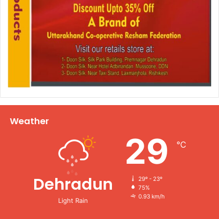
Weather
29
℃
Dehradun
29º - 23º
75%
0.93 km/h
Light Rain