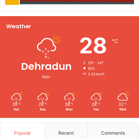
Weather
28
℃
Dehradun
29º - 24º
80%
2.03 km/h
Rain
29
29
28
28
32
℃
℃
℃
℃
℃
Sat
Sun
Mon
Tue
Wed
Popular
Recent
Comments