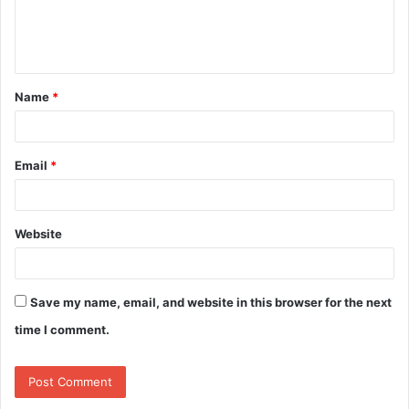
e
n
t
Name
*
*
Email
*
Website
Save my name, email, and website in this browser for the next
time I comment.