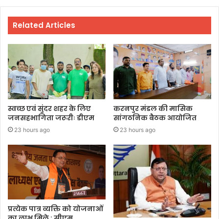
Related Articles
स्वच्छ एवं सुंदर शहर के लिए
करनपुर मंडल की मासिक
जनसहभागिता जरूरीः डीएम
सांगठनिक बैठक आयोजित
23 hours ago
23 hours ago
प्रत्येक पात्र व्यक्ति को योजनाओं
का लाभ मिले : सीएम