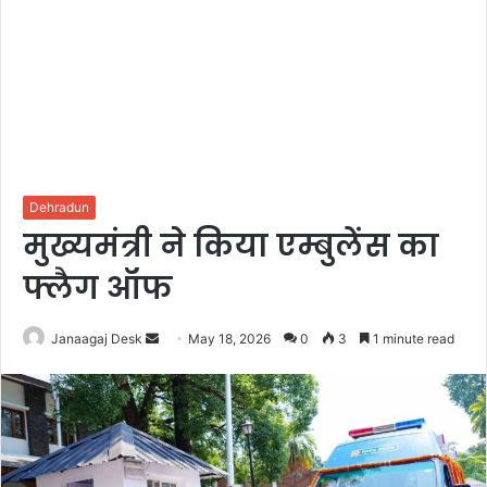
Dehradun
मुख्यमंत्री ने किया एम्बुलेंस का
फ्लैग ऑफ
Janaagaj Desk
S
May 18, 2026
0
3
1 minute read
e
n
d
a
n