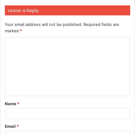
Leave a Reply
Your email address will not be published.
Required fields are
marked
*
C
o
m
m
e
n
t
Name
*
*
Email
*