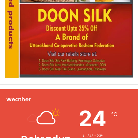
Weather
24
℃
24º - 23º