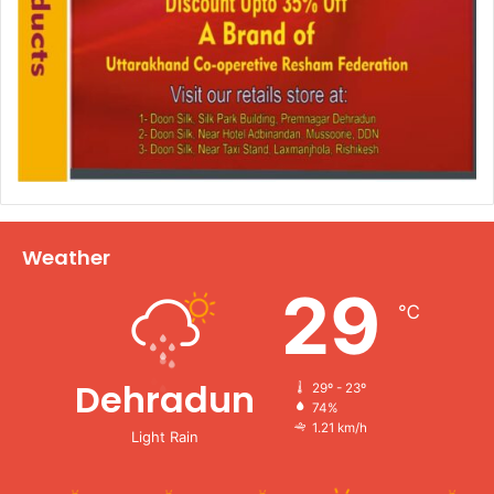
Weather
29
℃
Dehradun
29º - 23º
74%
1.21 km/h
Light Rain