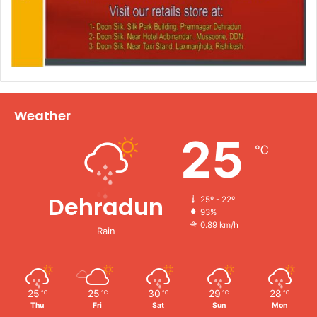
Weather
25
℃
Dehradun
25º - 22º
93%
0.89 km/h
Rain
25
25
30
29
28
℃
℃
℃
℃
℃
Thu
Fri
Sat
Sun
Mon