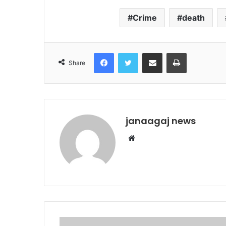
Crime
death
Facebook
Twitter
Share via Email
Print
Share
janaagaj news
Website