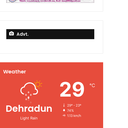
Advt.
Weather
29
℃
Dehradun
29º - 23º
74%
1.13 km/h
Light Rain