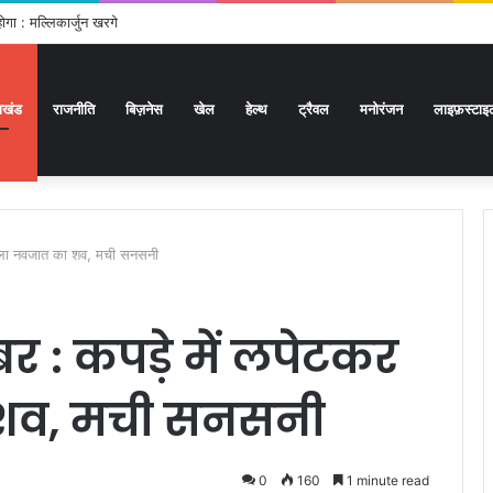
ोगा : मल्लिकार्जुन खरगे
राखंड
राजनीति
बिज़नेस
खेल
हेल्थ
ट्रैवल
मनोरंजन
लाइफ़स्टाइ
 मिला नवजात का शव, मची सनसनी
बर : कपड़े में लपेटकर
शव, मची सनसनी
0
160
1 minute read