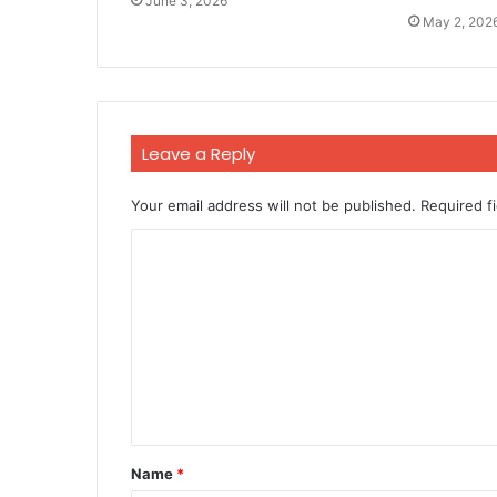
June 3, 2026
May 2, 202
Leave a Reply
Your email address will not be published.
Required f
C
o
m
m
e
n
t
Name
*
*