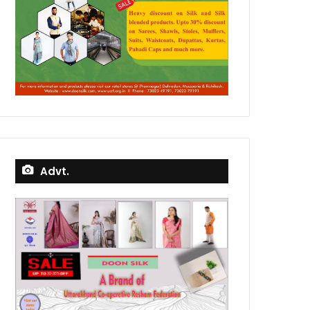
Advt.