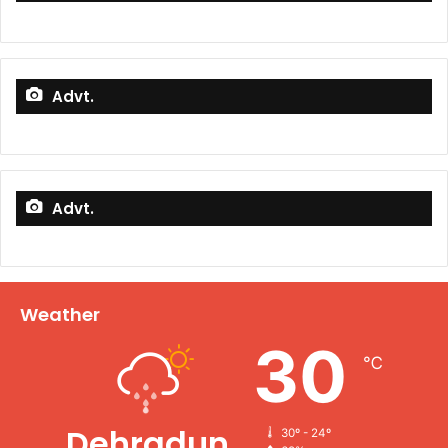
Advt.
Advt.
Weather
30
℃
Dehradun
30º - 24º