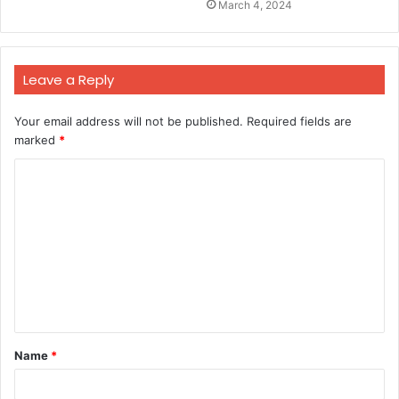
March 4, 2024
Leave a Reply
Your email address will not be published.
Required fields are
marked
*
C
o
m
m
e
n
t
Name
*
*