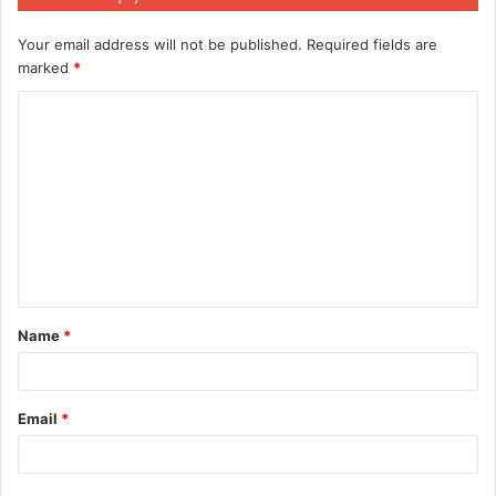
Your email address will not be published.
Required fields are
marked
*
C
o
m
m
e
n
t
Name
*
*
Email
*