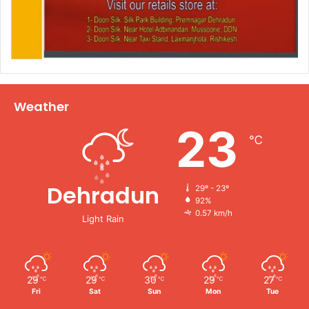
Weather
23
℃
Dehradun
29º - 23º
92%
0.57 km/h
Light Rain
29
29
30
29
27
℃
℃
℃
℃
℃
Fri
Sat
Sun
Mon
Tue