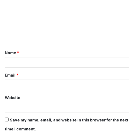
m
m
e
n
t
Name
*
*
Email
*
Website
Save my name, email, and website in this browser for the next
time I comment.