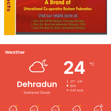
Weather
24
℃
Dehradun
27º - 24º
85%
0.87 km/h
Scattered Clouds