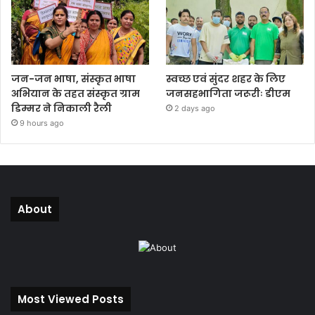
जन-जन भाषा, संस्कृत भाषा
स्वच्छ एवं सुंदर शहर के लिए
अभियान के तहत संस्कृत ग्राम
जनसहभागिता जरूरीः डीएम
डिम्मर ने निकाली रैली
2 days ago
9 hours ago
About
Most Viewed Posts