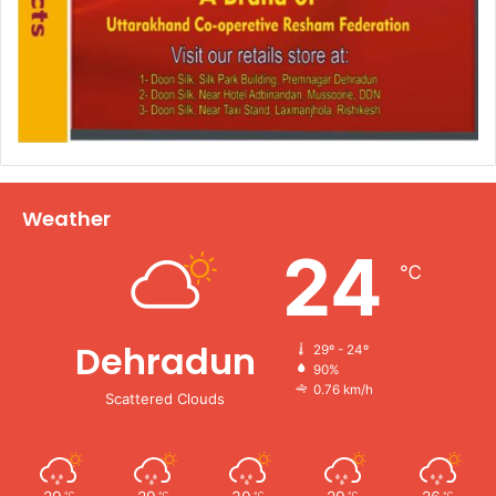
Weather
24
℃
Dehradun
29º - 24º
90%
0.76 km/h
Scattered Clouds
℃
℃
℃
℃
℃