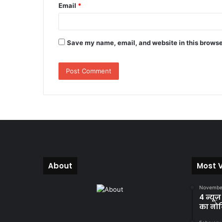
Email
*
Save my name, email, and website in this browse
About
Most 
November
4 न्यूज
का नोट