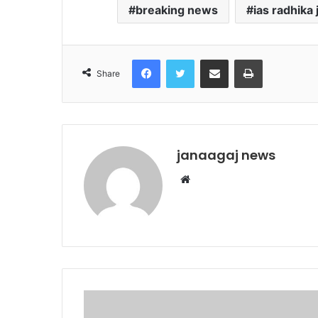
breaking news
ias radhika 
Facebook
Twitter
Share via Email
Print
Share
janaagaj news
Website