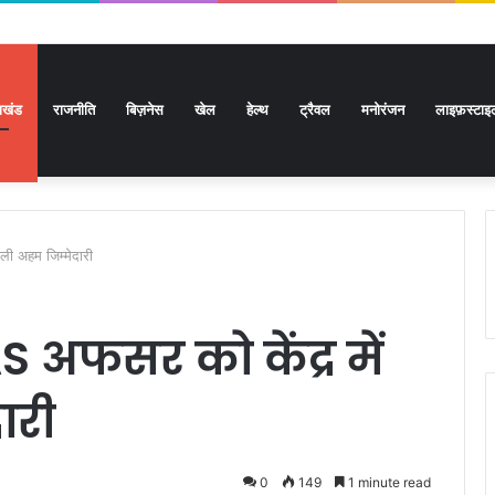
राखंड
राजनीति
बिज़नेस
खेल
हेल्थ
ट्रैवल
मनोरंजन
लाइफ़स्टाइ
ली अहम जिम्मेदारी
S अफसर को केंद्र में
ारी
0
149
1 minute read