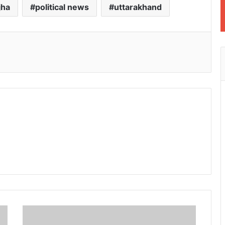
jha
political news
uttarakhand