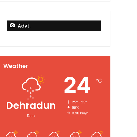
Advt.
Weather
24
℃
Dehradun
25º - 23º
95%
0.98 km/h
Rain