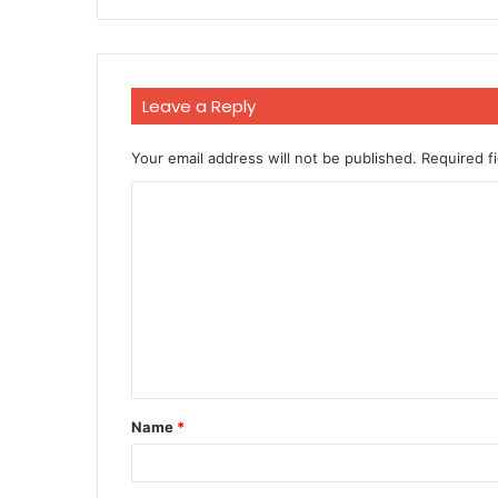
Leave a Reply
Your email address will not be published.
Required f
C
o
m
m
e
n
t
Name
*
*