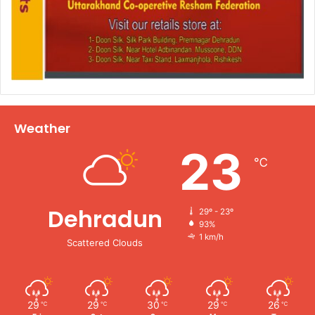
Weather
23
℃
Dehradun
29º - 23º
93%
1 km/h
Scattered Clouds
29
29
30
29
26
℃
℃
℃
℃
℃