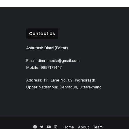
Contact Us
Ashutosh Dimri (Editor)
Email: dimri.media@gmail.com
Mobile: 9897171447
Address: 111, Lane No. 09, Indraprasth,
Upper Nathanpur, Dehradun, Uttarakhand
Facebook
Twitter
YouTube
Instagram
Home
About
Team