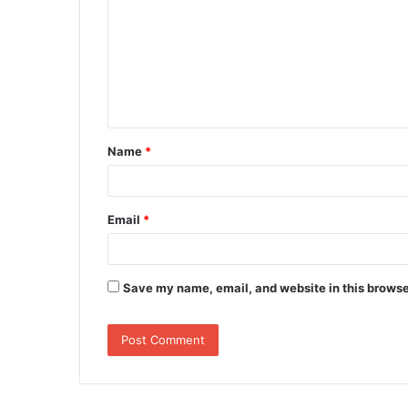
m
m
e
n
t
Name
*
*
Email
*
Save my name, email, and website in this browse