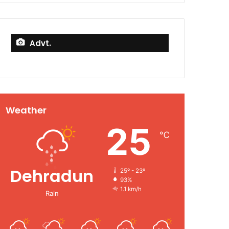
Advt.
Weather
25
℃
Dehradun
25º - 23º
93%
1.1 km/h
Rain