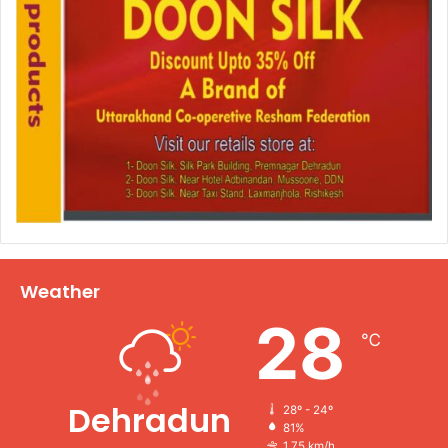
Weather
28
℃
Dehradun
28º - 24º
81%
1.75 km/h