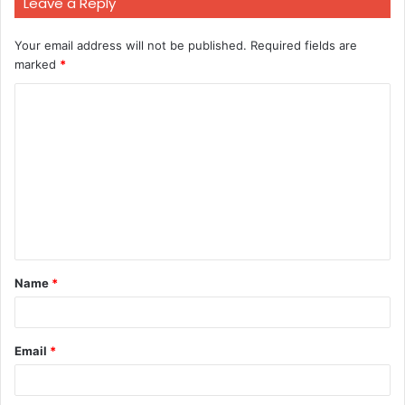
Leave a Reply
Your email address will not be published.
Required fields are
marked
*
C
o
m
m
e
n
t
Name
*
*
Email
*