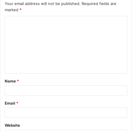
Your email address will not be published.
Required fields are
marked
*
C
o
m
m
e
n
t
Name
*
*
Email
*
Website