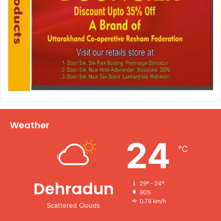
Weather
24
℃
Dehradun
29º - 24º
90%
0.76 km/h
Scattered Clouds