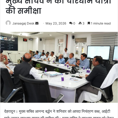
मुख्य सचिव ने की चारधाम यात्रा
की समीक्षा
Janaagaj Desk
S
May 23, 2026
0
3
1 minute read
e
n
d
a
n
e
m
a
i
l
देहरादून। मुख्य सचिव आनन्द बर्द्धन ने शनिवार को आपदा नियंत्रण कक्ष, आईटी