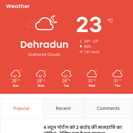
Weather
23
℃
Dehradun
29º - 23º
90%
1.67 km/h
Scattered Clouds
29
28
26
32
31
℃
℃
℃
℃
℃
Sun
Mon
Tue
Wed
Thu
Popular
Recent
Comments
4 न्यूज़ पोर्टल को 2 करोड़ की मानहानि का