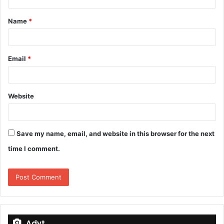
t
Name
*
*
Email
*
Website
Save my name, email, and website in this browser for the next
time I comment.
Advt.