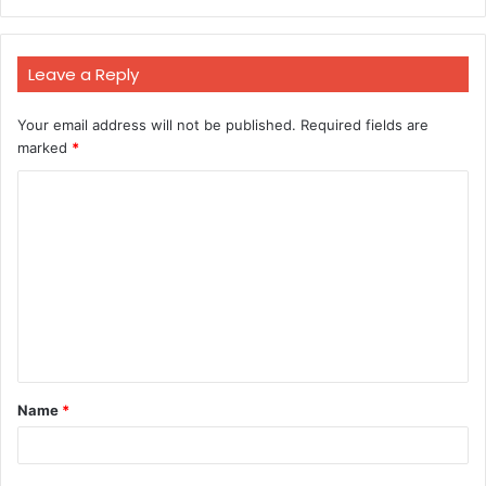
Leave a Reply
Your email address will not be published.
Required fields are
marked
*
C
o
m
m
e
n
t
Name
*
*