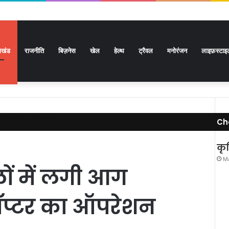
राखंड
राजनीति
बिज़नेस
खेल
हेल्थ
ट्रैवल
मनोरंजन
लाइफ़स्टाइ
ेलीकॉप्टर का ऑपरेशन शुरु…..
Ch
कृष
Ma
लों में लगी आग
कॉप्टर का ऑपरेशन