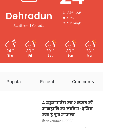
Dehradun
24º - 23º
92%
2.11 km/h
Scattered Clouds
24
30
29
30
28
℃
℃
℃
℃
℃
Thu
Fri
Sat
Sun
Mon
Popular
Recent
Comments
4 न्यूज़ पोर्टल को 2 करोड़ की
मानहानि का नोटिस : देखिए
क्या है पूरा मामला
November 8, 2023