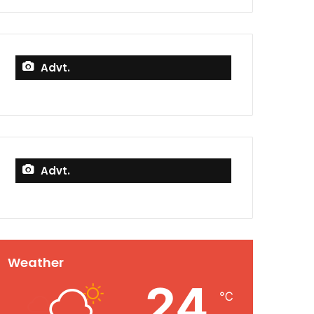
Advt.
Advt.
Weather
24
℃