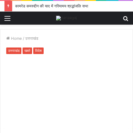
कामरेड कमरुद्दीन की याद में गरिमामय श्रद्धांजलि सभा
Menu
S
fo
Home
/
उत्तराखंड
उत्तराखंड
खबरे
विदेश